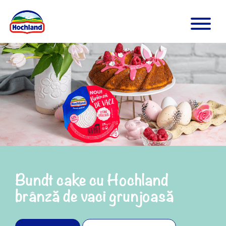
Bundt cake cu Hochland
brânză de vaci grunjoasă