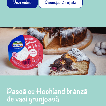
Vezi video
Descoperă rețeta
Pască cu Hochland brânză
de vaci grunjoasă