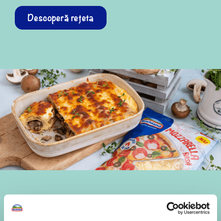
Descoperă rețeta
Clătite la cuptor cu ciuperci
și mozzarella