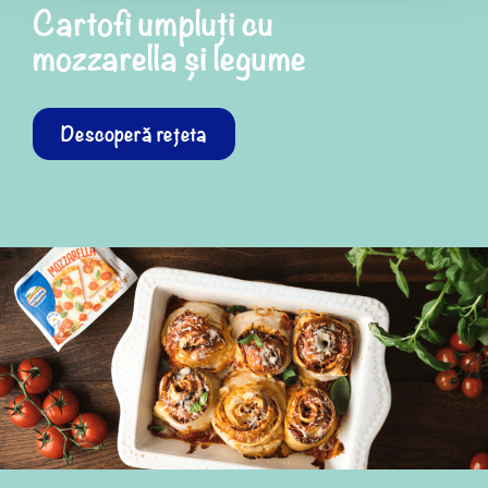
Cartofi umpluți cu
mozzarella și legume
Descoperă rețeta