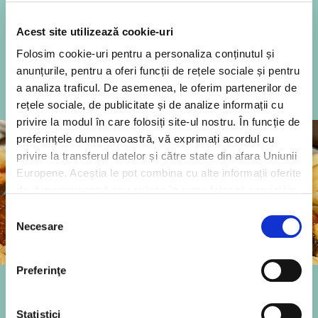
Acest site utilizează cookie-uri
Descoperă rețeta
Folosim cookie-uri pentru a personaliza conținutul și
anunțurile, pentru a oferi funcții de rețele sociale și pentru
a analiza traficul. De asemenea, le oferim partenerilor de
rețele sociale, de publicitate și de analize informații cu
privire la modul în care folosiți site-ul nostru. În funcție de
preferințele dumneavoastră, vă exprimați acordul cu
privire la transferul datelor și către state din afara Uniunii
Europene. Aceștia le pot combina cu alte informații oferite
de dumneavoastră sau culese în urma folosirii serviciilor
lor. Pentru mai multe informații, vă rugăm să consultați
Selecția
Politica de confidențialitate
.
Necesare
consimțământului
Preferinţe
Pui cu mozzarella, în sos de
Statistici