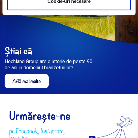
Cookie-uri necesare
Știai că
Hochland Group are o istorie de peste 90
de ani în domeniul brânzeturilor?
Află mai multe
Urmărește-ne
pe
Facebook
,
Instagram
,