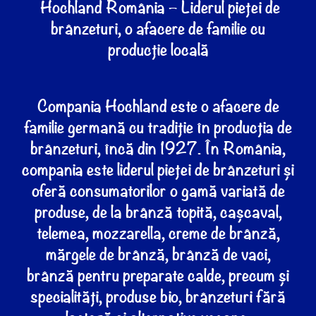
Hochland România – Liderul pieței de
brânzeturi, o afacere de familie cu
producție locală
Compania Hochland este o afacere de
familie germană cu tradiție în producția de
brânzeturi, încă din 1927. În România,
compania este liderul pieței de brânzeturi și
oferă consumatorilor o gamă variată de
produse, de la brânză topită, cașcaval,
telemea, mozzarella, creme de brânză,
mărgele de brânză, brânză de vaci,
brânză pentru preparate calde, precum și
specialități, produse bio, brânzeturi fără