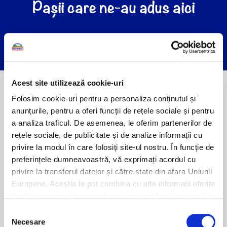
Pașii care ne-au adus aici
Acest site utilizează cookie-uri
Folosim cookie-uri pentru a personaliza conținutul și
anunțurile, pentru a oferi funcții de rețele sociale și pentru
a analiza traficul. De asemenea, le oferim partenerilor de
rețele sociale, de publicitate și de analize informații cu
privire la modul în care folosiți site-ul nostru. În funcție de
preferințele dumneavoastră, vă exprimați acordul cu
2025
privire la transferul datelor și către state din afara Uniunii
Europene. Aceștia le pot combina cu alte informații oferite
de dumneavoastră sau culese în urma folosirii serviciilor
lor. Pentru mai multe informații, vă rugăm să consultați
Selecția
Politica de confidențialitate
.
Necesare
consimțământului