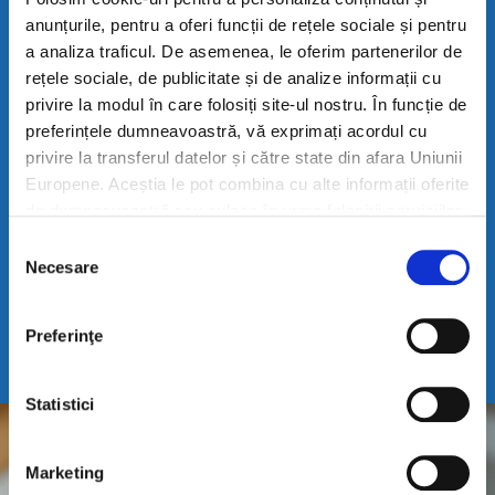
anunțurile, pentru a oferi funcții de rețele sociale și pentru
Pentru creativii în
a analiza traficul. De asemenea, le oferim partenerilor de
bucătărie
rețele sociale, de publicitate și de analize informații cu
privire la modul în care folosiți site-ul nostru. În funcție de
În gustare sau ca atare, Mărgelele de
preferințele dumneavoastră, vă exprimați acordul cu
brânză cu smântână sunt numai bune de
privire la transferul datelor și către state din afara Uniunii
savurat. Urmează pas cu pas rețetele
Europene. Aceștia le pot combina cu alte informații oferite
noastre pentru mese delicioase.
de dumneavoastră sau culese în urma folosirii serviciilor
lor. Pentru mai multe informații, vă rugăm să consultați
Selecția
Descoperă rețetele
Politica de confidențialitate
.
Necesare
consimțământului
Preferinţe
Statistici
Marketing