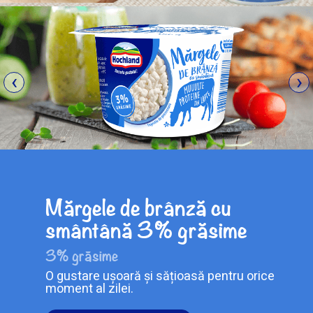
‹
›
Mărgele de brânză cu
smântână 3% grăsime
3% grăsime
O gustare ușoară și sățioasă pentru orice
moment al zilei.