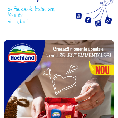
pe
Facebook
,
Instagram
,
Youtube
și
TikTok!