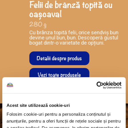
Felii de brânză topită cu
cașcaval
280 g
Cu brânza topită felii, orice sendviș bun
devine unul bun, bun. Descoperă gustul
bogat dintr-o varietate de opțiuni.
Detalii despre produs
Vezi toate produsele
Acest site utilizează cookie-uri
Folosim cookie-uri pentru a personaliza conținutul și
anunțurile, pentru a oferi funcții de rețele sociale și pentru
a analiza traficul. De asemenea, le oferim partenerilor de