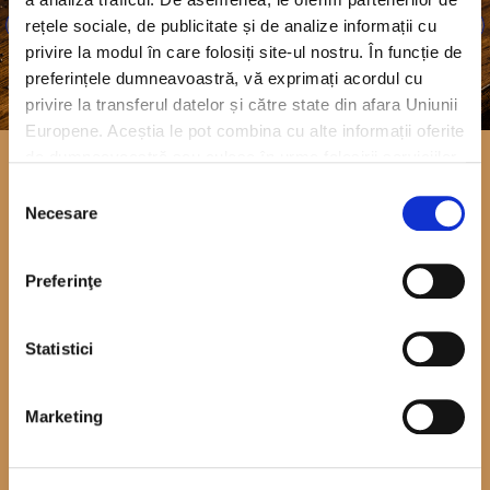
‹
›
rețele sociale, de publicitate și de analize informații cu
privire la modul în care folosiți site-ul nostru. În funcție de
preferințele dumneavoastră, vă exprimați acordul cu
privire la transferul datelor și către state din afara Uniunii
Europene. Aceștia le pot combina cu alte informații oferite
de dumneavoastră sau culese în urma folosirii serviciilor
lor. Pentru mai multe informații, vă rugăm să consultați
ă cu
Bloc de brânză topit
Selecția
Politica de confidențialitate
.
Necesare
consimțământului
șuncă
90 g
Preferinţe
 cu cei
Când vrei să împarți gustul bun
ndvișuri
dragi, ai două opțiuni pentru sa
Statistici
delicioase.
Detalii despre produs
Marketing
Vezi toate produsele