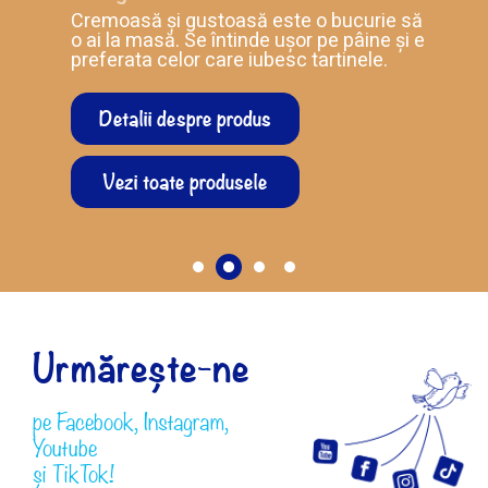
Cremoasă și gustoasă este o bucurie să
o ai la masă. Se întinde ușor pe pâine și e
preferata celor care iubesc tartinele.
Detalii despre produs
Vezi toate produsele
Urmărește-ne
pe
Facebook
,
Instagram
,
Youtube
și
TikTok!