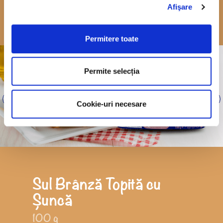
Afişare
Permitere toate
Permite selecția
‹
›
Cookie-uri necesare
Sul Brânză Topită cu
Șuncă
100 g