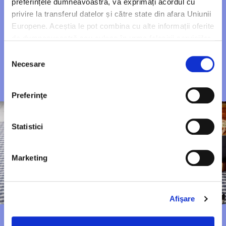
preferințele dumneavoastră, vă exprimați acordul cu
Hochland Crème și zmeură
privire la transferul datelor și către state din afara Uniunii
Europene. Aceștia le pot combina cu alte informații oferite
de dumneavoastră sau culese în urma folosirii serviciilor
Descoperă rețeta
lor. Pentru mai multe informații, vă rugăm să consultați
Selecția
Politica de confidențialitate
.
Necesare
consimțământului
Preferinţe
Statistici
Marketing
Afişare