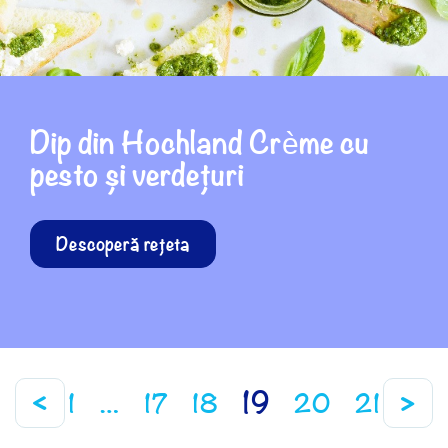
Dip din Hochland Crème cu
pesto și verdețuri
Descoperă rețeta
<
>
19
1
…
17
18
20
21