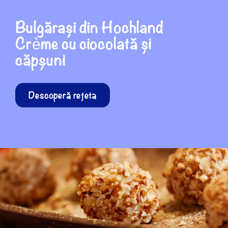
Bulgărași din Hochland
Crème cu ciocolată și
căpșuni
Descoperă rețeta