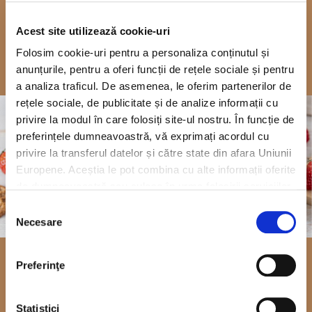
Vezi video
Descoperă rețeta
Acest site utilizează cookie-uri
Folosim cookie-uri pentru a personaliza conținutul și
anunțurile, pentru a oferi funcții de rețele sociale și pentru
a analiza traficul. De asemenea, le oferim partenerilor de
rețele sociale, de publicitate și de analize informații cu
privire la modul în care folosiți site-ul nostru. În funcție de
preferințele dumneavoastră, vă exprimați acordul cu
privire la transferul datelor și către state din afara Uniunii
Europene. Aceștia le pot combina cu alte informații oferite
de dumneavoastră sau culese în urma folosirii serviciilor
lor. Pentru mai multe informații, vă rugăm să consultați
Selecția
Politica de confidențialitate
.
Necesare
consimțământului
Preferinţe
Cheesecake fără coacere cu
Hochland Crème și sos de
Statistici