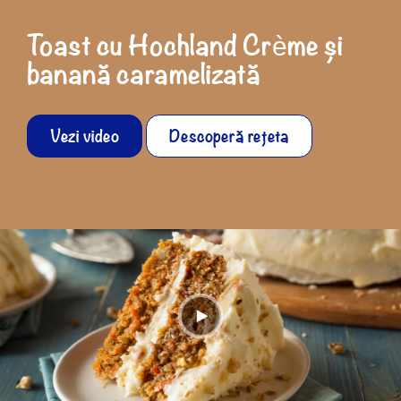
Toast cu Hochland Crème și
banană caramelizată
Vezi video
Descoperă rețeta