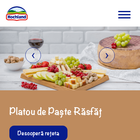
‹
›
Platou de Paște Răsfăț
Descoperă rețeta