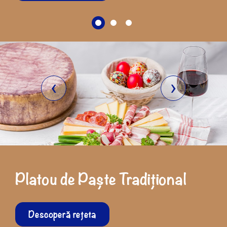
‹
›
Platou de Paște Tradițional
Descoperă rețeta