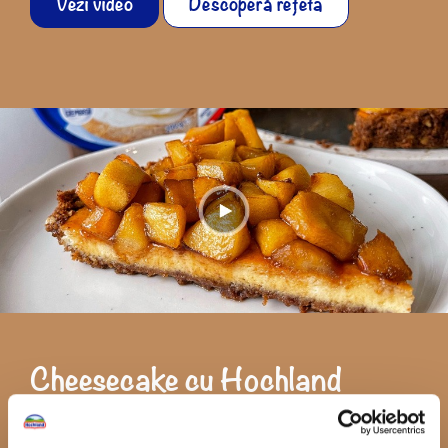
Vezi video
Descoperă rețeta
Cheesecake cu Hochland
Crème și mere caramelizate