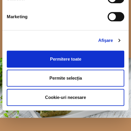
fructe
Marketing
Vezi video
Descoperă rețeta
Afişare
Permitere toate
Permite selecția
Cookie-uri necesare