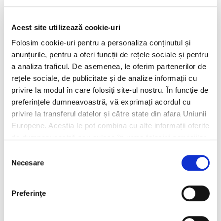
Hochland Atelier Praid Natur
Hochland Atelier Praid Cremoasă
Hochland Cașcaval Clasic
Acest site utilizează cookie-uri
Hochland Cașcaval Afumat
Folosim cookie-uri pentru a personaliza conținutul și
1 legătură de ceapă verde
anunțurile, pentru a oferi funcții de rețele sociale și pentru
3 castraveți
a analiza traficul. De asemenea, le oferim partenerilor de
1 legătură de ridichi
rețele sociale, de publicitate și de analize informații cu
150 g Kaiser afumat
privire la modul în care folosiți site-ul nostru. În funcție de
150g Chorizo
preferințele dumneavoastră, vă exprimați acordul cu
150 g ceafă de porc afumată
privire la transferul datelor și către state din afara Uniunii
150g bacon afumat
Europene. Aceștia le pot combina cu alte informații oferite
Pătrunjel pentru decor
de dumneavoastră sau culese în urma folosirii serviciilor
lor. Pentru mai multe informații, vă rugăm să consultați
Selecția
MOD DE PREPARARE
Politica de confidențialitate
.
Necesare
consimțământului
Taie felii brânza maturată Hochland și cașcavalul.
Preferinţe
Feliază și mezelurile.
Spală ceapa verde, curăț-o și taie fiecare fir în două