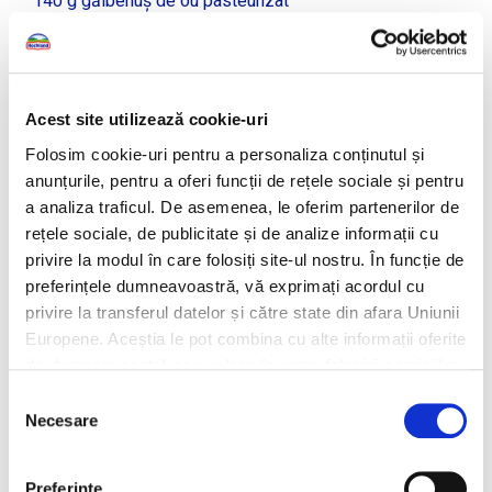
140 g gălbenuș de ou pasteurizat
150 g zahăr
550 g cremă de brânză Hochland Crème Clasic (1 cutie
de 350 g + 1 cutie de 200 g)
100 ml smântână pentru frișcă 35%
Acest site utilizează cookie-uri
500 g cafea decofeinizată
Folosim cookie-uri pentru a personaliza conținutul și
200 ml lichior de migdale fără alcool
anunțurile, pentru a oferi funcții de rețele sociale și pentru
1 x pachet pișcoturi
a analiza traficul. De asemenea, le oferim partenerilor de
pentru decor: ciocolată rasă
rețele sociale, de publicitate și de analize informații cu
MOD DE
privire la modul în care folosiți site-ul nostru. În funcție de
preferințele dumneavoastră, vă exprimați acordul cu
PREPARARE:
privire la transferul datelor și către state din afara Uniunii
Europene. Aceștia le pot combina cu alte informații oferite
de dumneavoastră sau culese în urma folosirii serviciilor
lor. Pentru mai multe informații, vă rugăm să consultați
Selecția
Într-un bol, amestecăm gălbenușurile cu zahărul
Politica de confidențialitate
.
Necesare
consimțământului
până obținem o cremă omogenă, apoi o lăsăm la
rece.
Batem smântâna lichidă până devine frișcă și o
Preferinţe