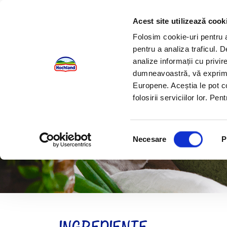
Acest site utilizează cook
Folosim cookie-uri pentru a 
pentru a analiza traficul. 
analize informații cu privire
dumneavoastră, vă exprimați
Europene. Aceștia le pot c
folosirii serviciilor lor. P
Supă de lasagn
Selecția
Necesare
P
consimțământului
INGREDIENTE