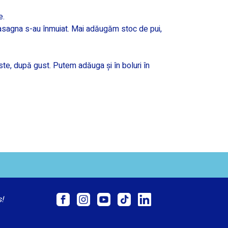
e.
asagna s-au înmuiat. Mai adăugăm stoc de pui,
te, după gust. Putem adăuga și în boluri în
s!