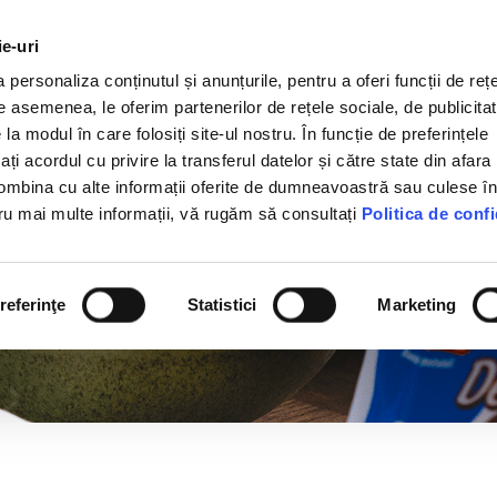
ie-uri
Despre noi
Produse
Proiecte
Pro
personaliza conținutul și anunțurile, pentru a oferi funcții de rețe
De asemenea, le oferim partenerilor de rețele sociale, de publicitat
 la modul în care folosiți site-ul nostru. În funcție de preferințele
 acordul cu privire la transferul datelor și către state din afara 
ombina cu alte informații oferite de dumneavoastră sau culese î
entru mai multe informații, vă rugăm să consultați
Politica de confi
a
referinţe
Statistici
Marketing