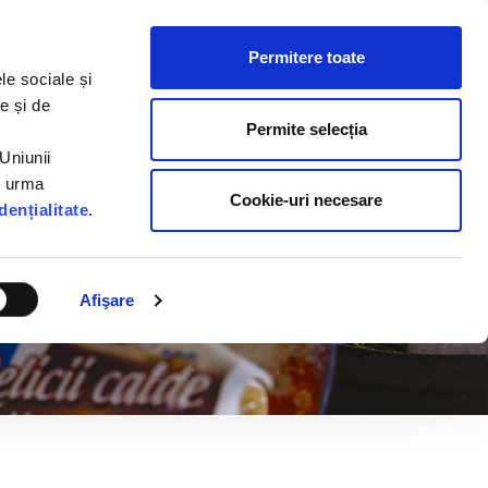
Permitere toate
moții
Rețete
Cariere
Contact
le sociale și
e și de
Permite selecția
Uniunii
n urma
Cookie-uri necesare
dențialitate
.
Afişare