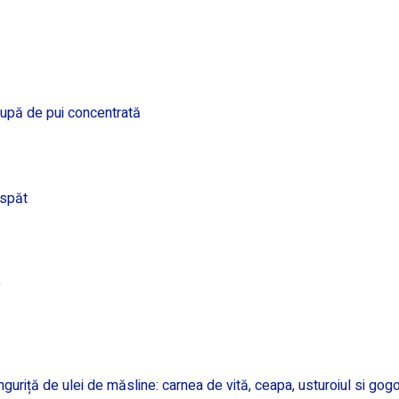
 supă de pui concentrată
aspăt
e
inguriță de ulei de măsline: carnea de vită, ceapa, usturoiul si g