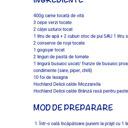
400g carne tocată de vită
3 cepe verzi tocate
2 căței usturoi tocat
1 litru de apă + 2 cuburi stoc de pui SAU 1 litru
2 conserve de roșii tocate
1 gogoșar tocat
2 linguri de pastă de tomate
1 lingură busuioc uscat/ frunze de busuioc pro
condimente (sare, piper, chilli)
10 foi de lasagna
Hochland Delicii calde Mozzarella
Hochland Delicii calde Brânză rasă pentru past
MOD DE PREPARARE
Într-o oală încăpătoare punem la prăjit cu 1 l