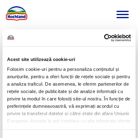
Acest site utilizează cookie-uri
Folosim cookie-uri pentru a personaliza conținutul și
anunțurile, pentru a oferi funcții de rețele sociale și pentru
a analiza traficul. De asemenea, le oferim partenerilor de
rețele sociale, de publicitate și de analize informații cu
privire la modul în care folosiți site-ul nostru. În funcție de
preferințele dumneavoastră, vă exprimați acordul cu
privire la transferul datelor și către state din afara Uniunii
Europene. Aceștia le pot combina cu alte informații oferite
de dumneavoastră sau culese în urma folosirii serviciilor
lor. Pentru mai multe informații, vă rugăm să consultați
Selecția