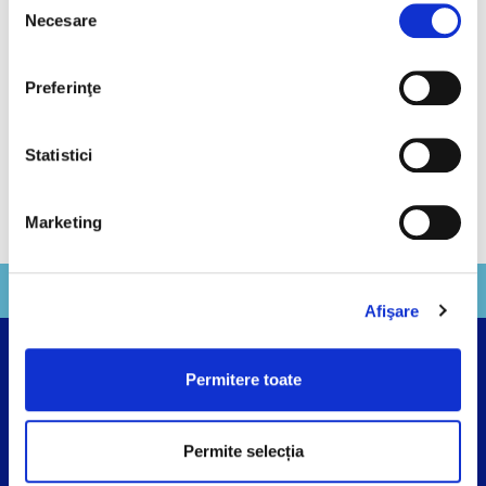
Politica de confidențialitate
.
Necesare
consimțământului
Preferinţe
Statistici
Marketing
Hochland Group
Afişare
Permitere toate
Termeni și Condiții
Politica de Confidențialitate
Politica de Cookies
Permite selecția
ANPC