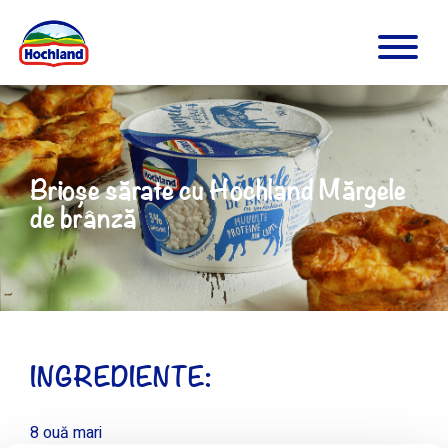
Brioșe sărate cu Hochland Mărgele
de brânză
INGREDIENTE:
8 ouă mari