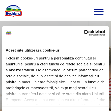
Rețete Hochland
Acest site utilizează cookie-uri
Folosim cookie-uri pentru a personaliza conținutul și
anunțurile, pentru a oferi funcții de rețele sociale și pentru
Tip de rețetă
a analiza traficul. De asemenea, le oferim partenerilor de
rețele sociale, de publicitate și de analize informații cu
Tip de produs
privire la modul în care folosiți site-ul nostru. În funcție de
preferințele dumneavoastră, vă exprimați acordul cu
privire la transferul datelor și către state din afara Uniunii
Aplică filtrul
Șterge filtre
Europene. Aceștia le pot combina cu alte informații oferite
de dumneavoastră sau culese în urma folosirii serviciilor