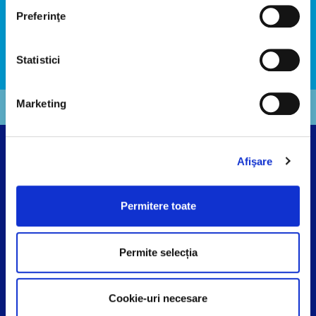
Preferinţe
Statistici
Hochland Group
Marketing
Afişare
Termeni și Condiții
Politica de Confidențialitate
Permitere toate
Politica de Cookies
ANPC
Conformitate și
Tell us!
Permite selecția
Cookie-uri necesare