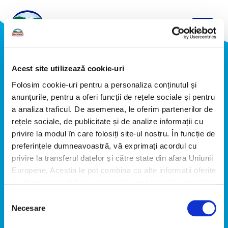
Acest site utilizează cookie-uri
Folosim cookie-uri pentru a personaliza conținutul și
anunțurile, pentru a oferi funcții de rețele sociale și pentru
a analiza traficul. De asemenea, le oferim partenerilor de
Câștigători Kaufland
Câștigători Carrefour
rețele sociale, de publicitate și de analize informații cu
privire la modul în care folosiți site-ul nostru. În funcție de
Câștigători Auchan
preferințele dumneavoastră, vă exprimați acordul cu
privire la transferul datelor și către state din afara Uniunii
Europene. Aceștia le pot combina cu alte informații oferite
de dumneavoastră sau culese în urma folosirii serviciilor
lor. Pentru mai multe informații, vă rugăm să consultați
Selecția
Politica de confidențialitate
.
Necesare
consimțământului