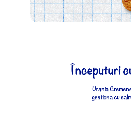
Începuturi cu
Urania Cremene n
gestiona cu cal