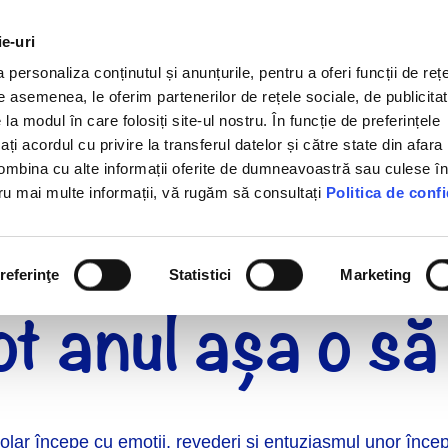
ie-uri
Despre noi
Produse
Proiecte
Pro
personaliza conținutul și anunțurile, pentru a oferi funcții de rețe
De asemenea, le oferim partenerilor de rețele sociale, de publicitat
 la modul în care folosiți site-ul nostru. În funcție de preferințele
 acordul cu privire la transferul datelor și către state din afara 
ombina cu alte informații oferite de dumneavoastră sau culese î
entru mai multe informații, vă rugăm să consultați
Politica de confi
e școala cu o b
referinţe
Statistici
Marketing
tot anul așa o să 
lar începe cu emoții, revederi și entuziasmul unor încep