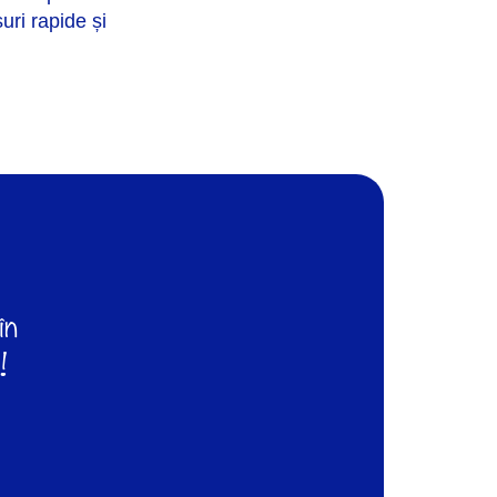
uri rapide și
în
!