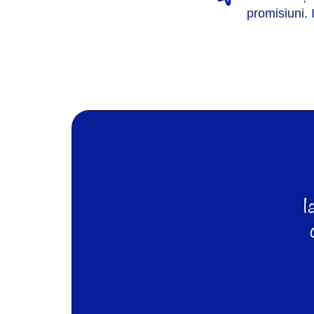
promisiuni. 
I