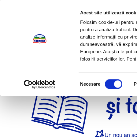
Acest site utilizează cook
Folosim cookie-uri pentru a 
pentru a analiza traficul. 
analize informații cu privire
dumneavoastră, vă exprimați
Europene. Aceștia le pot c
folosirii serviciilor lor. P
Încep
Selecția
Necesare
P
consimțământului
și 
Un nou an șco