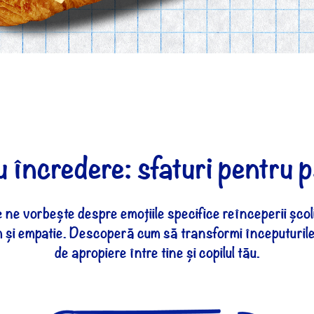
 încredere: sfaturi pentru pă
e vorbește despre emoțiile specifice reînceperii școli
m și empatie. Descoperă cum să transformi începuturil
de apropiere între tine și copilul tău.