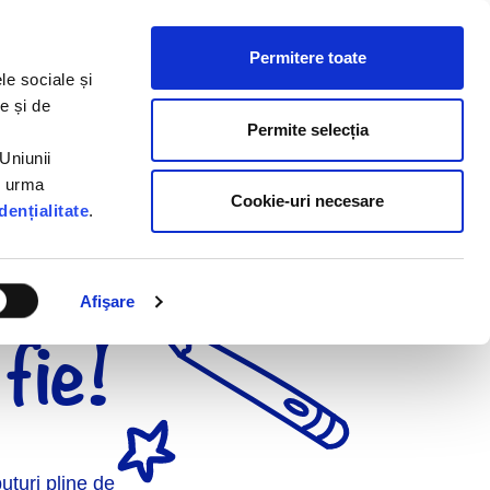
Permitere toate
moții
Rețete
Cariere
Contact
le sociale și
e și de
Permite selecția
Uniunii
n urma
Cookie-uri necesare
dențialitate
.
ucurie
Afişare
fie!
uturi pline de