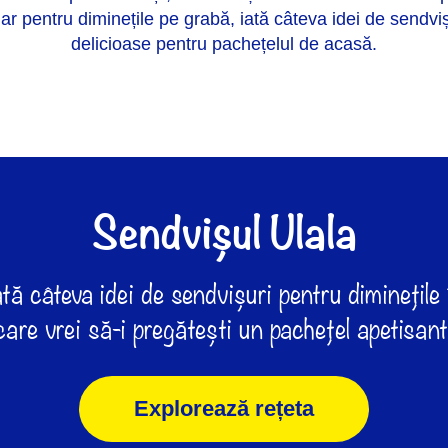
Iar pentru diminețile pe grabă, iată câteva idei de sendviș
delicioase pentru pachețelul de acasă.
Sendvișul Ulala
ată câteva idei de sendvișuri pentru diminețile 
care vrei să-i pregătești un pachețel apetisant
Explorează rețeta