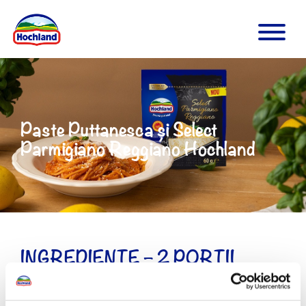
Paste Puttanesca și Select
Parmigiano Reggiano Hochland
INGREDIENTE – 2 PORȚII
200 g paste (spaghetti sau linguine)